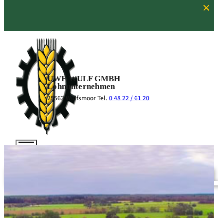
UWE WULF
GMBH
Lohnunternehmen
25563 Wulfsmoor
Tel.
0 48 22 / 61 20
HERZLICH WI
bei der