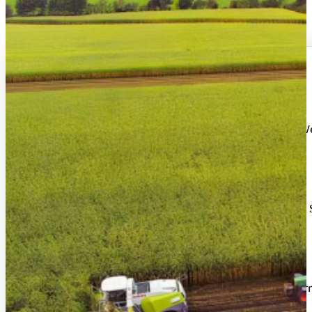
Uwe Wulf GmbH
Wir sind ein
für Landwirte, Kommunen, Ve
Lohnunternehmen
Unsere Kernregionen sind
Kreis Steinburg, Pinneberg und
Mit uns erhalten Sie einen
, der Arbeiten dank moder
Partner
durchführt.