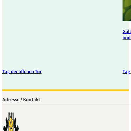
Güll
bod
Tag der offenen Tür
Tag 
Adresse / Kontakt