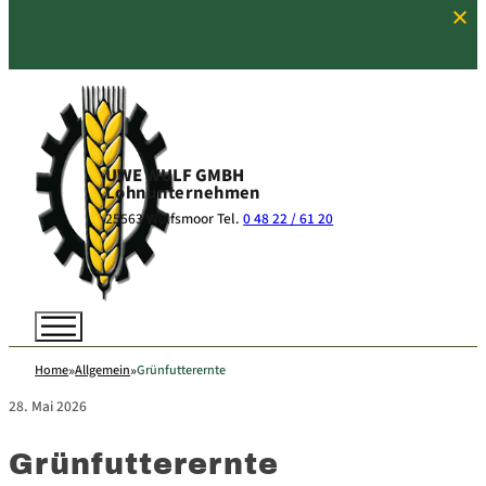
UWE WULF
GMBH
Lohnunternehmen
25563 Wulfsmoor
Tel.
0 48 22 / 61 20
Home
Allgemein
Grünfutterernte
28. Mai 2026
Grünfutterernte